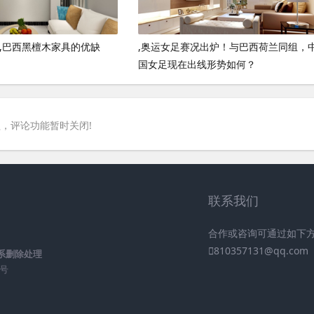
国,巴西黑檀木家具的优缺
,奥运女足赛况出炉！与巴西荷兰同组，
国女足现在出线形势如何？
，评论功能暂时关闭!
联系我们
合作或咨询可通过如下
810357131@qq.com
系删除处理
6号