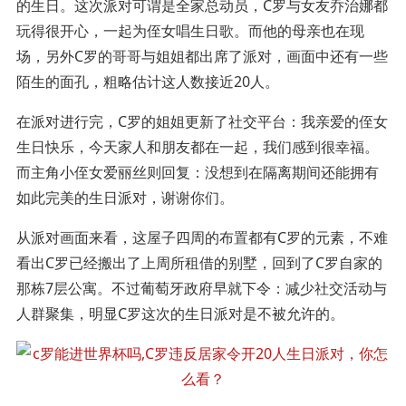
的生日。这次派对可谓是全家总动员，C罗与女友乔治娜都
玩得很开心，一起为侄女唱生日歌。而他的母亲也在现
场，另外C罗的哥哥与姐姐都出席了派对，画面中还有一些
陌生的面孔，粗略估计这人数接近20人。
在派对进行完，C罗的姐姐更新了社交平台：我亲爱的侄女
生日快乐，今天家人和朋友都在一起，我们感到很幸福。
而主角小侄女爱丽丝则回复：没想到在隔离期间还能拥有
如此完美的生日派对，谢谢你们。
从派对画面来看，这屋子四周的布置都有C罗的元素，不难
看出C罗已经搬出了上周所租借的别墅，回到了C罗自家的
那栋7层公寓。不过葡萄牙政府早就下令：减少社交活动与
人群聚集，明显C罗这次的生日派对是不被允许的。