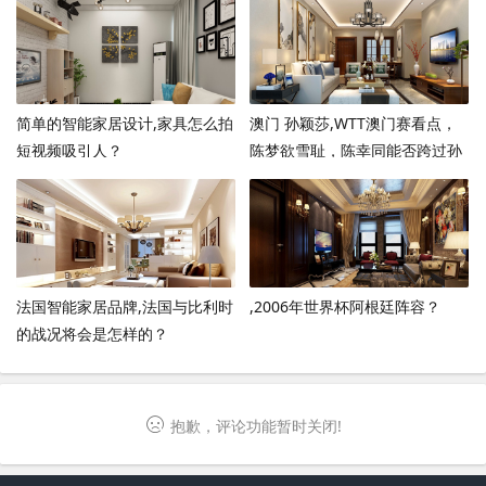
简单的智能家居设计,家具怎么拍
澳门 孙颖莎,WTT澳门赛看点，
短视频吸引人？
陈梦欲雪耻，陈幸同能否跨过孙
颖莎这座大山？
法国智能家居品牌,法国与比利时
,2006年世界杯阿根廷阵容？
的战况将会是怎样的？
抱歉，评论功能暂时关闭!